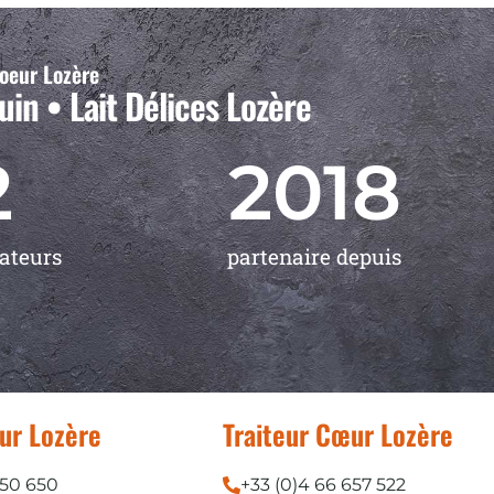
oeur Lozère
in • Lait Délices Lozère
2
2018
rateurs
partenaire depuis
ur Lozère
Traiteur Cœur Lozère
650 650
+33 (0)4 66 657 522