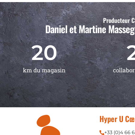
Producteur C
Daniel et Martine Massegu
20
km du magasin
collabo
Hyper U Cœ
+33 (0)4 66 