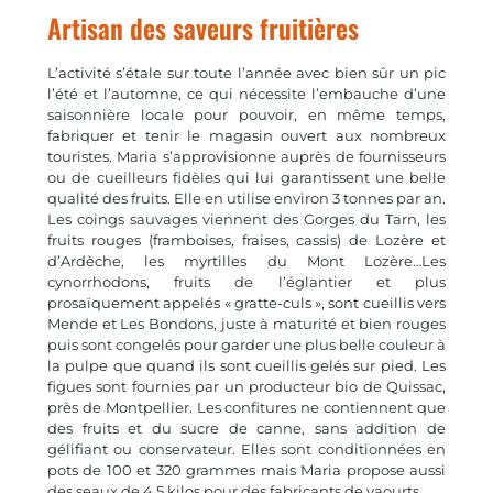
Artisan des saveurs fruitières
L’activité s’étale sur toute l’année avec bien sûr un pic
l’été et l’automne, ce qui nécessite l’embauche d’une
saisonnière locale pour pouvoir, en même temps,
fabriquer et tenir le magasin ouvert aux nombreux
touristes. Maria s’approvisionne auprès de fournisseurs
ou de cueilleurs fidèles qui lui garantissent une belle
qualité des fruits. Elle en utilise environ 3 tonnes par an.
Les coings sauvages viennent des Gorges du Tarn, les
fruits rouges (framboises, fraises, cassis) de Lozère et
d’Ardèche, les myrtilles du Mont Lozère…Les
cynorrhodons, fruits de l’églantier et plus
prosaïquement appelés « gratte-culs », sont cueillis vers
Mende et Les Bondons, juste à maturité et bien rouges
puis sont congelés pour garder une plus belle couleur à
la pulpe que quand ils sont cueillis gelés sur pied. Les
figues sont fournies par un producteur bio de Quissac,
près de Montpellier. Les confitures ne contiennent que
des fruits et du sucre de canne, sans addition de
gélifiant ou conservateur. Elles sont conditionnées en
pots de 100 et 320 grammes mais Maria propose aussi
des seaux de 4,5 kilos pour des fabricants de yaourts.