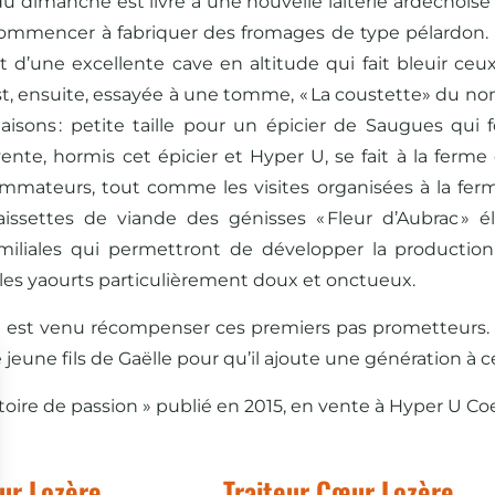
lui du dimanche est livré à une nouvelle laiterie ardéchoi
de commencer à fabriquer des fromages de type pélardon. 
ent d’une excellente cave en altitude qui fait bleuir ce
st, ensuite, essayée à une tomme, « La coustette» du nom
sons : petite taille pour un épicier de Saugues qui fo
te, hormis cet épicier et Hyper U, se fait à la ferme 
sommateurs, tout comme les visites organisées à la fer
issettes de viande des génisses « Fleur d’Aubrac » é
 familiales qui permettront de développer la productio
les yaourts particulièrement doux et onctueux.
 est venu récompenser ces premiers pas prometteurs. 
jeune fils de Gaëlle pour qu’il ajoute une génération à cet
oire de passion » publié en 2015, en vente à Hyper U Co
ur Lozère
Traiteur Cœur Lozère