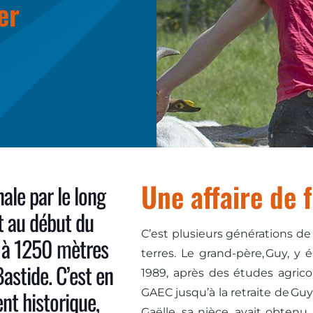
er
Une affaire de 
ale par le long
t au début du
C’est plusieurs générations de
, à 1250 mètres
terres. Le grand-père, Guy, y 
Bastide. C’est en
1989, après des études agricol
nt historique,
GAEC jusqu’à la retraite de Guy
Gaëlle, sa nièce, avait obten