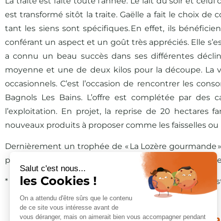
La traite est faite toute l’année. Le lait du soir et ce
est transformé sitôt la traite. Gaëlle a fait le choix 
tant les siens sont spécifiques. En effet, ils bénéfici
conférant un aspect et un goût très appréciés. Elle s’e
a connu un beau succès dans ses différentes déclinai
moyenne et une de deux kilos pour la découpe. La ven
occasionnels. C’est l’occasion de rencontrer les con
Bagnols Les Bains. L’offre est complétée par des ca
l’exploitation. En projet, la reprise de 20 hectares
nouveaux produits à proposer comme les faisselles ou 
Dernièrement un trophée de « La Lozère gourmande »
peut-être, de quoi donner des idées plus tard à Enzo, le 
Salut c'est nous...
les Cookies !
* Extrait du Livre « Des femmes & des hommes une hist
On a attendu d'être sûrs que le contenu
de ce site vous intéresse avant de
Hyper U Cœ
vous déranger, mais on aimerait bien vous accompagner pendant